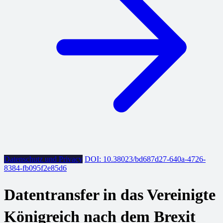
Datenschutz und Privacy
DOI: 10.38023/bd687d27-640a-4726-
8384-fb095f2e85d6
Datentransfer in das Vereinigte
Königreich nach dem Brexit