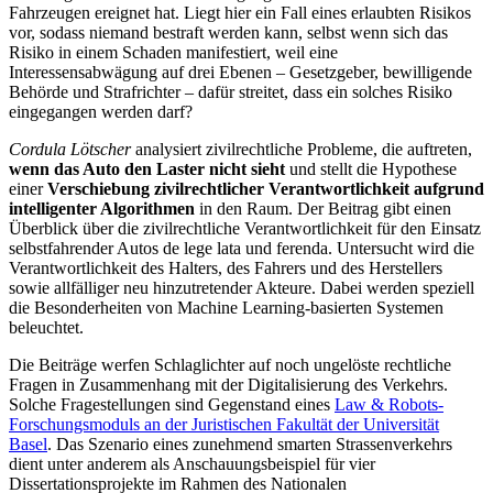
Fahrzeugen ereignet hat. Liegt hier ein Fall eines erlaubten Risikos
vor, sodass niemand bestraft werden kann, selbst wenn sich das
Risiko in einem Schaden manifestiert, weil eine
Interessensabwägung auf drei Ebenen – Gesetzgeber, bewilligende
Behörde und Strafrichter – dafür streitet, dass ein solches Risiko
eingegangen werden darf?
Cordula Lötscher
analysiert zivilrechtliche Probleme, die auftreten,
wenn das Auto den Laster nicht sieht
und stellt die Hypothese
einer
Verschiebung zivilrechtlicher Verantwortlichkeit aufgrund
intelligenter Algorithmen
in den Raum. Der Beitrag gibt einen
Überblick über die zivilrechtliche Verantwortlichkeit für den Einsatz
selbstfahrender Autos de lege lata und ferenda. Untersucht wird die
Verantwortlichkeit des Halters, des Fahrers und des Herstellers
sowie allfälliger neu hinzutretender Akteure. Dabei werden speziell
die Besonderheiten von Machine Learning-basierten Systemen
beleuchtet.
Die Beiträge werfen Schlaglichter auf noch ungelöste rechtliche
Fragen in Zusammenhang mit der Digitalisierung des Verkehrs.
Solche Fragestellungen sind Gegenstand eines
Law & Robots-
Forschungsmoduls an der Juristischen Fakultät der Universität
Basel
. Das Szenario eines zunehmend smarten Strassenverkehrs
dient unter anderem als Anschauungsbeispiel für vier
Dissertationsprojekte im Rahmen des Nationalen