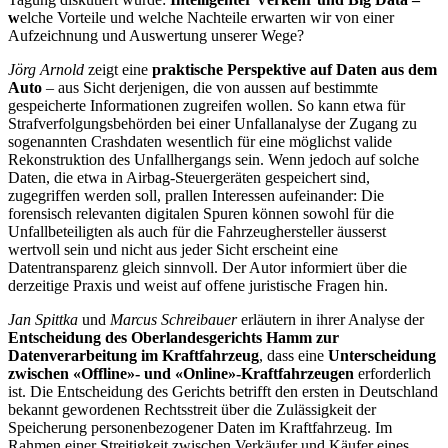
w
elche Vorteile und welche Nachteile erwarten wir von einer
Aufzeichnung und Auswertung unserer Wege?
Jörg Arnold
zeigt eine
praktische Perspektive auf Daten aus dem
Auto
– aus Sicht derjenigen, die von aussen auf bestimmte
gespeicherte Informationen zugreifen wollen. So kann etwa für
Strafverfolgungsbehörden bei einer Unfallanalyse der Zugang zu
sogenannten Crashdaten wesentlich für eine möglichst valide
Rekonstruktion des Unfallhergangs sein. Wenn jedoch auf solche
Daten, die etwa in Airbag-Steuergeräten gespeichert sind,
zugegriffen werden soll, prallen Interessen aufeinander: Die
forensisch relevanten digitalen Spuren können sowohl für die
Unfallbeteiligten als auch für die Fahrzeughersteller äusserst
wertvoll sein und nicht aus jeder Sicht erscheint eine
Datentransparenz gleich sinnvoll. Der Autor informiert über die
derzeitige Praxis und weist auf offene juristische Fragen hin.
Jan Spittka
und
Marcus Schreibauer
erläutern in ihrer Analyse der
Entscheidung des
Oberlandesgerichts Hamm zur
Datenverarbeitung im Kraftfahrzeug
, dass eine
Unterscheidung
zwischen «Offline»- und «Online»-Kraftfahrzeugen
erforderlich
ist. Die Entscheidung des Gerichts betrifft den ersten in Deutschland
bekannt gewordenen Rechtsstreit über die Zulässigkeit der
Speicherung personenbezogener Daten im Kraftfahrzeug. Im
Rahmen einer Streitigkeit zwischen Verkäufer und Käufer eines