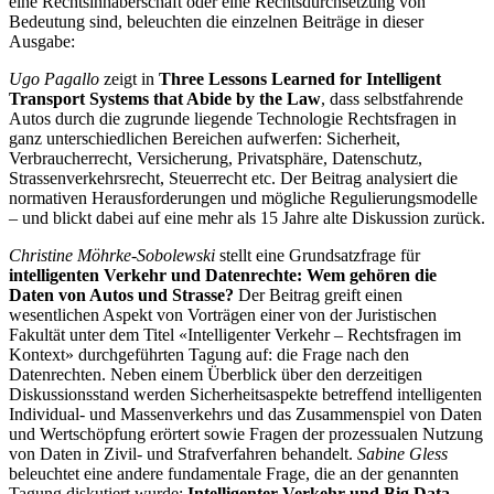
eine Rechtsinhaberschaft oder eine Rechtsdurchsetzung von
Bedeutung sind, beleuchten die einzelnen Beiträge in dieser
Ausgabe:
Ugo Pagallo
zeigt in
Three Lessons Learned for Intelligent
Transport Systems that Abide by the Law
, dass selbstfahrende
Autos durch die zugrunde liegende Technologie Rechtsfragen in
ganz unterschiedlichen Bereichen aufwerfen: Sicherheit,
Verbraucherrecht, Versicherung, Privatsphäre, Datenschutz,
Strassenverkehrsrecht, Steuerrecht etc. Der Beitrag analysiert die
normativen Herausforderungen und mögliche Regulierungsmodelle
– und blickt dabei auf eine mehr als 15 Jahre alte Diskussion zurück.
Christine Möhrke-Sobolewski
stellt eine Grundsatzfrage für
intelligenten Verkehr und Datenrechte: Wem gehören die
Daten von Autos und Strasse?
Der Beitrag greift einen
wesentlichen Aspekt von Vorträgen einer von der Juristischen
Fakultät unter dem Titel «Intelligenter Verkehr – Rechtsfragen im
Kontext» durchgeführten Tagung auf: die Frage nach den
Datenrechten. Neben einem Überblick über den derzeitigen
Diskussionsstand werden Sicherheitsaspekte betreffend intelligenten
Individual- und Massenverkehrs und das Zusammenspiel von Daten
und Wertschöpfung erörtert sowie Fragen der prozessualen Nutzung
von Daten in Zivil- und Strafverfahren behandelt.
Sabine Gless
beleuchtet eine andere fundamentale Frage, die an der genannten
Tagung diskutiert wurde:
Intelligenter Verkehr und Big Data –