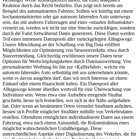
Reaktion durch das Recht bedürfen. Das zeigt sich bereits am
Beispiel des automatisierten Fahrens: Sollten wir künftig mit einem
hochautomatisierten oder gar autonom fahrenden Auto unterwegs
sein, das mit anderen Fahrzeugen und einer «smarten Infrastruktur»
vernetzt ist, werden wir nicht nur eine Strecke zurücklegen, sondern
durch die Fahrt fortwährend Daten generieren. Diese Daten werden
Teil eines immensen Datenpools aller zurückgelegten Alltagswege.
Unsere Mitwirkung an der Schaffung von Big Data eröffnet
Möglichkeiten zur Optimierung von Strassenverkehr, etwa durch
Stauvermeidung. Gleichzeitig erschliessen unsere Daten neue
Optionen für Wertschöpfungsketten durch Datenauswertung: Von
personalisierter Werbung bis hin zur «Kaffeefahrt», welche ein
autonom fahrendes Auto selbsttätig mit uns unternehmen könnte,
wenn es davon ausgehen darf, dass wir noch Interesse an einem
Einkauf oder einem Haarschnitt haben. Ein Datenpool aller
Alltagswege könnte überdies wertvoll für eine Überwachung von
Individuen sein: Wenn etwa eine Aufsehen erregende Straftat
geschieht, liesse sich feststellen, wer sich in der Nähe aufgehalten
hat. Oder wenn an bestimmten Orten vermehrt Straftaten aufträten,
liessen sich Profile möglicher Straftäter mithilfe von Verkehrsdaten
erstellen. Obendrein ermöglichen individualisierte Daten aus einem
Fahrzeug, etwa nach einem Autounfall, die Rekonstruktion eines
möglichst wahrscheinlichen Unfallhergangs. Diese
unterschiedlichen Aspekte einer Digitalisierung des Verkehrs, die für