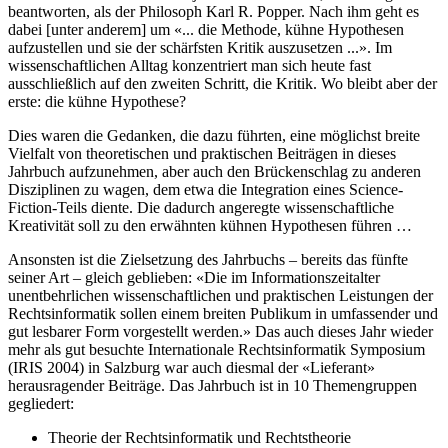
beantworten, als der Philosoph Karl R. Popper. Nach ihm geht es
dabei [unter anderem] um «... die Methode, kühne Hypothesen
aufzustellen und sie der schärfsten Kritik auszusetzen ...». Im
wissenschaftlichen Alltag konzentriert man sich heute fast
ausschließlich auf den zweiten Schritt, die Kritik. Wo bleibt aber der
erste: die kühne Hypothese?
Dies waren die Gedanken, die dazu führten, eine möglichst breite
Vielfalt von theoretischen und praktischen Beiträgen in dieses
Jahrbuch aufzunehmen, aber auch den Brückenschlag zu anderen
Disziplinen zu wagen, dem etwa die Integration eines Science-
Fiction-Teils diente. Die dadurch angeregte wissenschaftliche
Kreativität soll zu den erwähnten kühnen Hypothesen führen …
Ansonsten ist die Zielsetzung des Jahrbuchs – bereits das fünfte
seiner Art – gleich geblieben: «Die im Informationszeitalter
unentbehrlichen wissenschaftlichen und praktischen Leistungen der
Rechtsinformatik sollen einem breiten Publikum in umfassender und
gut lesbarer Form vorgestellt werden.» Das auch dieses Jahr wieder
mehr als gut besuchte Internationale Rechtsinformatik Symposium
(IRIS 2004) in Salzburg war auch diesmal der «Lieferant»
herausragender Beiträge. Das Jahrbuch ist in 10 Themengruppen
gegliedert:
Theorie der Rechtsinformatik und Rechtstheorie