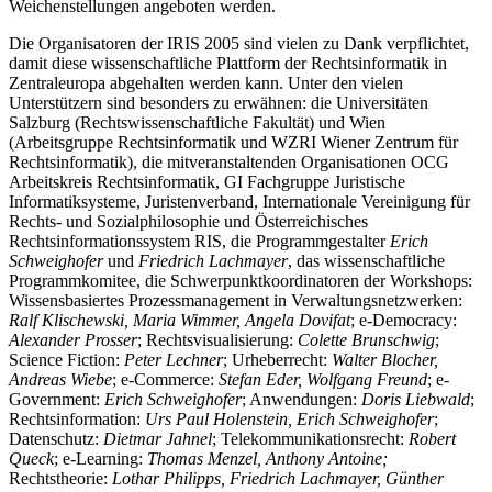
Weichenstellungen angeboten werden.
Die Organisatoren der IRIS 2005 sind vielen zu Dank verpflichtet,
damit diese wissenschaftliche Plattform der Rechtsinformatik in
Zentraleuropa abgehalten werden kann. Unter den vielen
Unterstützern sind besonders zu erwähnen: die Universitäten
Salzburg (Rechtswissenschaftliche Fakultät) und Wien
(Arbeitsgruppe Rechtsinformatik und WZRI Wiener Zentrum für
Rechtsinformatik), die mitveranstaltenden Organisationen OCG
Arbeitskreis Rechtsinformatik, GI Fachgruppe Juristische
Informatiksysteme, Juristenverband, Internationale Vereinigung für
Rechts- und Sozialphilosophie und Österreichisches
Rechtsinformationssystem RIS, die Programmgestalter
Erich
Schweighofer
und
Friedrich Lachmayer
, das wissenschaftliche
Programmkomitee, die Schwerpunktkoordinatoren der Workshops:
Wissensbasiertes Prozessmanagement in Verwaltungsnetzwerken:
Ralf Klischewski, Maria Wimmer, Angela Dovifat
; e-Democracy:
Alexander Prosser
; Rechtsvisualisierung:
Colette Brunschwig
;
Science Fiction:
Peter Lechner
; Urheberrecht:
Walter Blocher,
Andreas Wiebe
; e-Commerce:
Stefan Eder, Wolfgang Freund
; e-
Government:
Erich Schweighofer
; Anwendungen:
Doris Liebwald
;
Rechtsinformation:
Urs Paul Holenstein, Erich Schweighofer
;
Datenschutz:
Dietmar Jahnel
; Telekommunikationsrecht:
Robert
Queck
; e-Learning:
Thomas Menzel,
Anthony Antoine;
Rechtstheorie:
Lothar Philipps, Friedrich Lachmayer, Günther