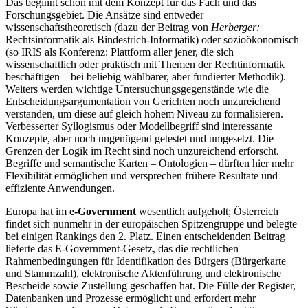
Das beginnt schon mit dem Konzept für das Fach und das
Forschungsgebiet. Die Ansätze sind entweder
wissenschaftstheoretisch (dazu der Beitrag von
Herberger:
Rechtsinformatik als Bindestrich-Informatik) oder sozioökonomisch
(so IRIS als Konferenz: Plattform aller jener, die sich
wissenschaftlich oder praktisch mit Themen der Rechtinformatik
beschäftigen – bei beliebig wählbarer, aber fundierter Methodik).
Weiters werden wichtige Untersuchungsgegenstände wie die
Entscheidungsargumentation von Gerichten noch unzureichend
verstanden, um diese auf gleich hohem Niveau zu formalisieren.
Verbesserter Syllogismus oder Modellbegriff sind interessante
Konzepte, aber noch ungenügend getestet und umgesetzt. Die
Grenzen der Logik im Recht sind noch unzureichend erforscht.
Begriffe und semantische Karten – Ontologien – dürften hier mehr
Flexibilität ermöglichen und versprechen frühere Resultate und
effiziente Anwendungen.
Europa hat im
e-Government
wesentlich aufgeholt; Österreich
findet sich nunmehr in der europäischen Spitzengruppe und belegte
bei einigen Rankings den 2. Platz. Einen entscheidenden Beitrag
lieferte das E-Government-Gesetz, das die rechtlichen
Rahmenbedingungen für Identifikation des Bürgers (Bürgerkarte
und Stammzahl), elektronische Aktenführung und elektronische
Bescheide sowie Zustellung geschaffen hat. Die Fülle der Register,
Datenbanken und Prozesse ermöglicht und erfordert mehr