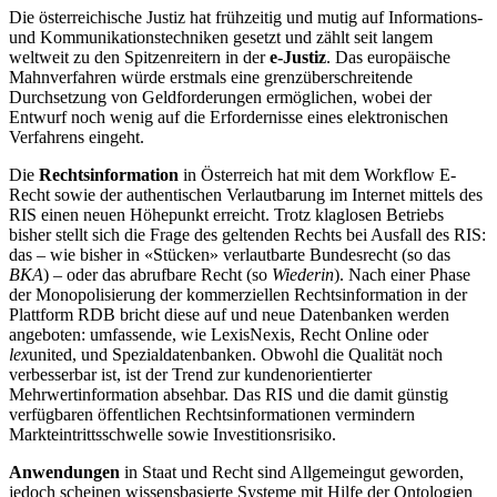
Die österreichische Justiz hat frühzeitig und mutig auf Informations-
und Kommunikationstechniken gesetzt und zählt seit langem
weltweit zu den Spitzenreitern in der
e-Justiz
. Das europäische
Mahnverfahren würde erstmals eine grenzüberschreitende
Durchsetzung von Geldforderungen ermöglichen, wobei der
Entwurf noch wenig auf die Erfordernisse eines elektronischen
Verfahrens eingeht.
Die
Rechtsinformation
in Österreich hat mit dem Workflow E-
Recht sowie der authentischen Verlautbarung im Internet mittels des
RIS einen neuen Höhepunkt erreicht. Trotz klaglosen Betriebs
bisher stellt sich die Frage des geltenden Rechts bei Ausfall des RIS:
das – wie bisher in «Stücken» verlautbarte Bundesrecht (so das
BKA
) – oder das abrufbare Recht (so
Wiederin
). Nach einer Phase
der Monopolisierung der kommerziellen Rechtsinformation in der
Plattform RDB bricht diese auf und neue Datenbanken werden
angeboten: umfassende, wie LexisNexis, Recht Online oder
lex
united, und Spezialdatenbanken. Obwohl die Qualität noch
verbesserbar ist, ist der Trend zur kundenorientierter
Mehrwertinformation absehbar. Das RIS und die damit günstig
verfügbaren öffentlichen Rechtsinformationen vermindern
Markteintrittsschwelle sowie Investitionsrisiko.
Anwendungen
in Staat und Recht sind Allgemeingut geworden,
jedoch scheinen wissensbasierte Systeme mit Hilfe der Ontologien